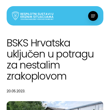
Skip
to
Menu
main
content
BSKS Hrvatska
uključen u potragu
za nestalim
zrakoplovom
20.05.2023.