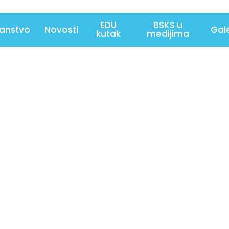
EDU
BSKS u
lanstvo
Novosti
Gale
kutak
medijima