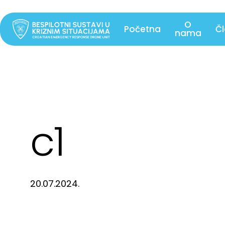
Skip
to
O
Početna
Č
nama
main
content
c1
20.07.2024.