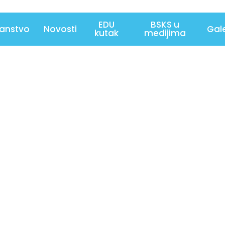
EDU
BSKS u
lanstvo
Novosti
Gale
kutak
medijima
6