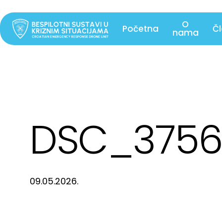
Skip
to
O
Početna
Č
nama
main
content
DSC_375
09.05.2026.