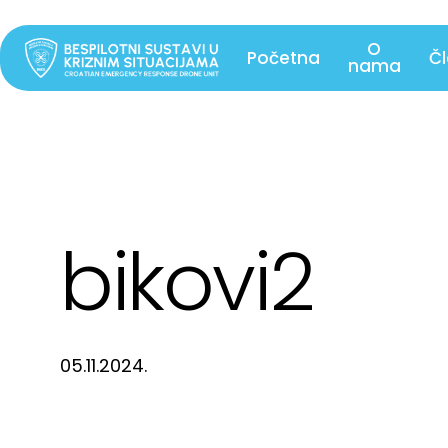
Skip
to
O
Početna
Č
nama
main
content
bikovi2
05.11.2024.