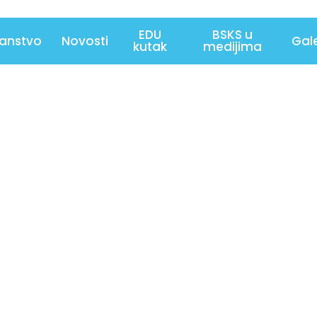
EDU
BSKS u
lanstvo
Novosti
Gale
kutak
medijima