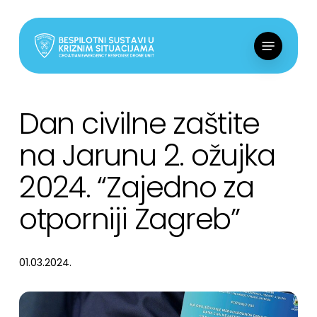
Skip
to
Menu
main
content
Dan civilne zaštite
na Jarunu 2. ožujka
2024. “Zajedno za
otporniji Zagreb”
01.03.2024.