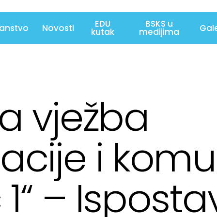
EDU
BSKS u
lanstvo
Novosti
Gale
kutak
medijima
a vježba
acije i komu
 1“ – Ispost