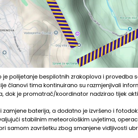
o je polijetanje bespilotnih zrakoplova i provedba 
ije članovi tima kontinuirano su razmjenjivali info
ija, dok je promatrač/koordinator nadzirao tijek akt
i zamjene baterija, a dodatno je izvršeno i fotodok
aljujući stabilnim meteorološkim uvjetima, operac
e pri samom završetku zbog smanjene vidljivosti u