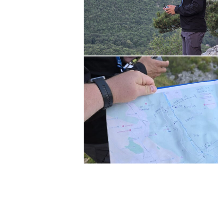
IMG-
20260604-
WA0051