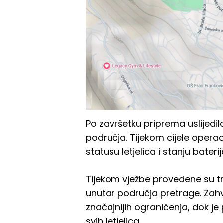
Po završetku priprema uslijedil
područja. Tijekom cijele operac
statusu letjelica i stanju bater
Tijekom vježbe provedene su tr
unutar područja pretrage. Zahv
značajnijih ograničenja, dok j
svih letjelica.