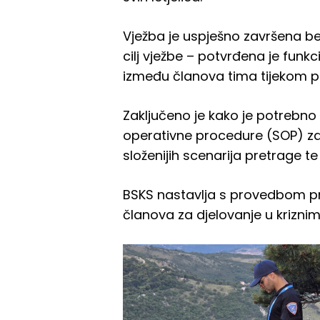
Vježba je uspješno završena be
cilj vježbe – potvrđena je funk
između članova tima tijekom p
Zaključeno je kako je potrebno
operativne procedure (SOP) za r
složenijih scenarija pretrage t
BSKS nastavlja s provedbom pra
članova za djelovanje u krizn
IMG-
20260604-
WA0047