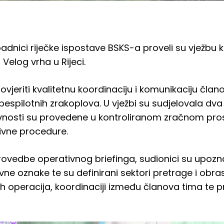
padnici riječke ispostave BSKS-a proveli su vježbu 
Velog vrha u Rijeci.
 provjeriti kvalitetnu koordinaciju i komunikaciju čl
ilotnih zrakoplova. U vježbi su sudjelovala dva u
vnosti su provedene u kontroliranom zračnom pros
ivne procedure.
 provedbe operativnog briefinga, sudionici su upozn
vne oznake te su definirani sektori pretrage i obr
ih operacija, koordinaciji između članova tima te