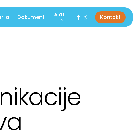
Alati
facebook
instagram
rija
Dokumenti
Kontakt
nikacije
ava