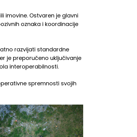
i imovine. Ostvaren je glavni
pozivnih oznaka i koordinacije
atno razvijati standardne
đer je preporučeno uključivanje
la interoperabilnosti.
operativne spremnosti svojih
t