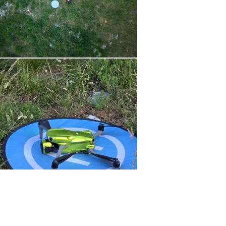
604-
54