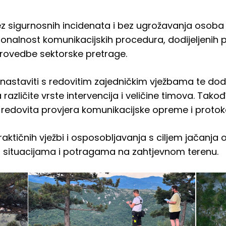
z sigurnosnih incidenata i bez ugrožavanja osoba il
cionalnost komunikacijskih procedura, dodijeljenih 
rovedbe sektorske pretrage.
 nastaviti s redovitim zajedničkim vježbama te dod
azličite vrste intervencija i veličine timova. Tako
e redovita provjera komunikacijske opreme i protoko
ktičnih vježbi i osposobljavanja s ciljem jačanja 
im situacijama i potragama na zahtjevnom terenu.
IMG-
defaul
20260604-
WA0020