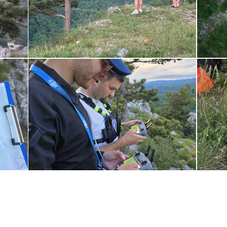
IMG-
IMG-
20260604-
20260
WA0038
WA00