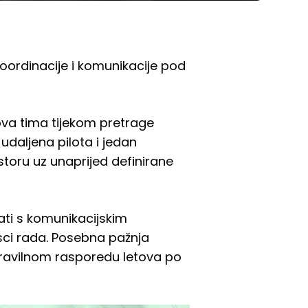
koordinacije i komunikacije pod
anova tima tijekom pretrage
daljena pilota i jedan
toru uz unaprijed definirane
ati s komunikacijskim
asci rada. Posebna pažnja
 pravilnom rasporedu letova po