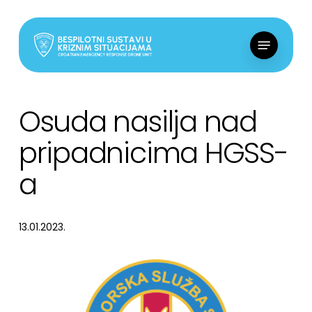
Skip
to
Menu
main
content
Osuda nasilja nad
pripadnicima HGSS-
a
13.01.2023.