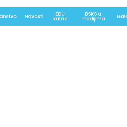
EDU
BSKS u
lanstvo
Novosti
Gale
kutak
medijima