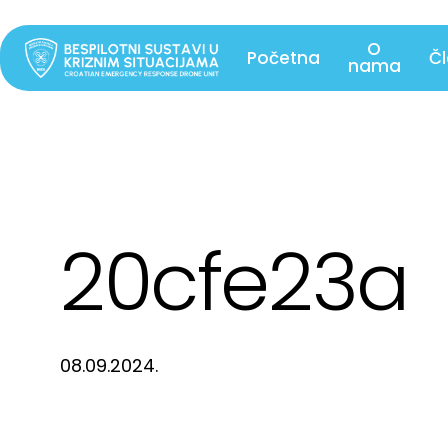
Skip
to
O
Početna
Č
nama
main
content
20cfe23a
08.09.2024.