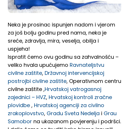
Neka je prosinac ispunjen nadom i vjerom
za još bolju godinu pred nama, neka je
sreće, zdravlja, mira, veselja, obilja i
uspjeha!
Ispratit ćemo ovu godinu sa zahvalnošću –
veliko hvala upućujemo
Ravnateljstvu
civilne zaštite
,
Državnoj intervencijskoj
postrojbi civilne zaštite
, Operativnom centru
civilne zaštite ,
Hrvatskoj vatrogasnoj
zajednici – HVZ
,
Hrvatskoj kontroli zračne
plovidbe
,
Hrvatskoj agenciji za civilno
zrakoplovstvo
,
Gradu Sveta Nedelja
i
Grau
Samobor
na ukazanom povjerenju i podršci.