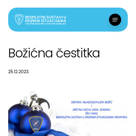
Skip
to
Menu
main
content
Božićna čestitka
25.12.2023.