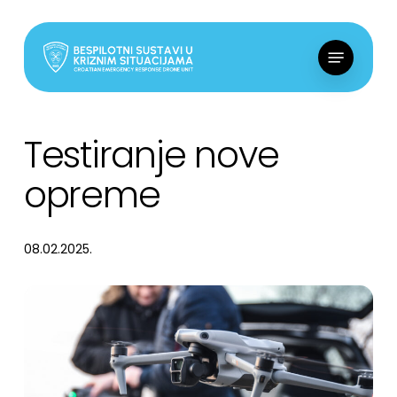
Skip
to
Menu
main
content
Testiranje nove
opreme
08.02.2025.